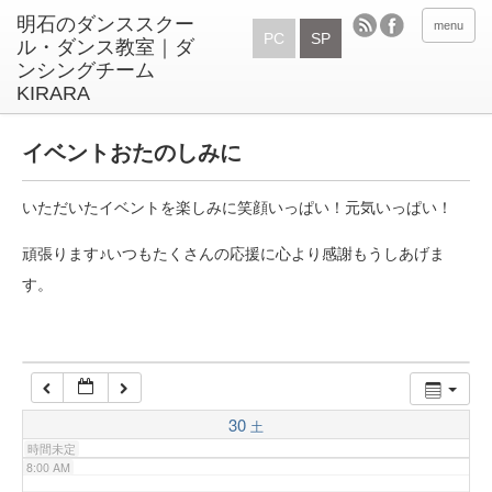
1:00 AM
menu
PC
SP
2:00 AM
3:00 AM
イベントおたのしみに
4:00 AM
いただいたイベントを楽しみに笑顔いっぱい！元気いっぱい！
頑張ります♪いつもたくさんの応援に心より感謝もうしあげま
5:00 AM
す。
6:00 AM
7:00 AM
30
土
時間未定
8:00 AM