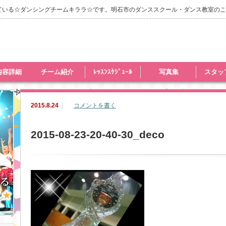
ている☆ダンシングチームキララ☆です。明石市のダンススクール・ダンス教室のこ
内容詳細
チーム紹介
ﾚｯｽﾝｽｹｼﾞｭｰﾙ
写真集
スタッ
2015.8.24
コメントを書く
2015-08-23-20-40-30_deco