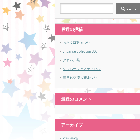
最近の投稿
おおくぼ冬まつり
Jr.dance collection 30th
アオハル祭
シルバーフェスティバル
三世代交流大観まつり
最近のコメント
アーカイブ
2026年2月